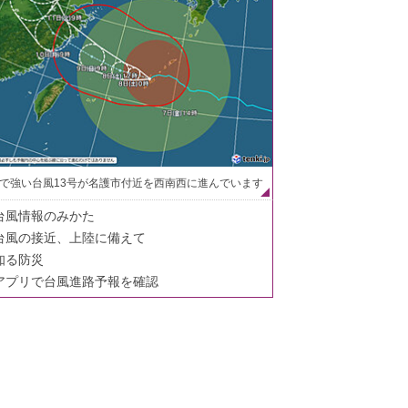
で強い台風13号が名護市付近を西南西に進んでいます
台風情報のみかた
台風の接近、上陸に備えて
知る防災
アプリで台風進路予報を確認