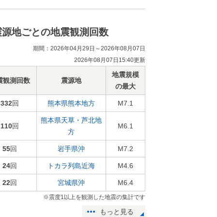
震源地ごとの地震観測回数
期間：2026年04月29日～2026年08月07日
2026年08月07日15:40更新
地震規模
震観測回数
震源地
の最大
332
回
熊本県熊本地方
M7.1
熊本県天草・芦北地
110
回
M6.1
方
55
回
岩手県沖
M7.2
24
回
トカラ列島近海
M4.6
22
回
宮城県沖
M6.4
※震度1以上を観測した地震の集計です
もっと見る