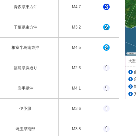
青森県東方沖
M4.7
千葉県東方沖
M3.2
根室半島南東沖
M4.5
大型
福島県浜通り
M2.6
岩手県沖
M4.1
伊予灘
M3.6
埼玉県南部
M3.8