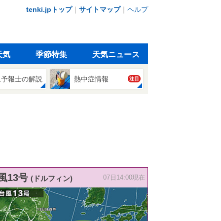
tenki.jpトップ
｜
サイトマップ
｜
ヘルプ
天気
季節特集
天気ニュース
象予報士の解説
熱中症情報
注目
風13号
(ドルフィン)
07日14:00現在