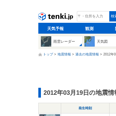
tenki.jp
検
天気予報
観測
雨雲レーダー
天気図
トップ
地震情報
過去の地震情報
2012年
2012年03月19日の地震情
発生時刻