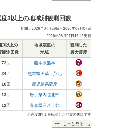
震度3以上の地域別観測回数
期間：2026年04月29日～2026年08月07日
2026年08月07日15:41更新
度3以上の
地域震度の
観測した
震観測回数
地域
最大震度
72
回
熊本県熊本
24
回
熊本県天草・芦北
16
回
鹿児島県薩摩
13
回
岩手県内陸北部
12
回
青森県三八上北
※震度3以上を観測した地震の集計です
もっと見る