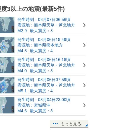
震度3以上の地震(最新5件)
発生時刻：08月07日06:56頃
震源地：熊本県天草・芦北地方
M2.9
最大震度：3
発生時刻：08月06日19:49頃
震源地：熊本県熊本地方
M4.5
最大震度：4
発生時刻：08月06日16:18頃
震源地：熊本県天草・芦北地方
M4.0
最大震度：3
発生時刻：08月06日07:59頃
震源地：熊本県天草・芦北地方
M5.1
最大震度：4
発生時刻：08月04日23:00頃
震源地：宮城県沖
M4.6
最大震度：3
もっと見る