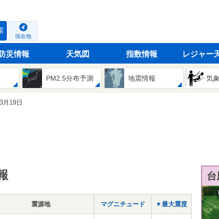
索
現在地
防災情報
天気図
指数情報
レジャー
PM2.5分布予測
地震情報
気
03月19日
報
台
震源地
マグニチュード
▼最大震度