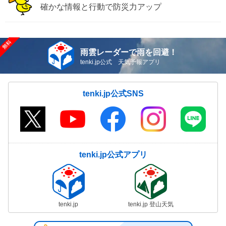
確かな情報と行動で防災力アップ
雨雲レーダーで雨を回避！
tenki.jp公式 天気予報アプリ
tenki.jp公式SNS
tenki.jp公式アプリ
tenki.jp
tenki.jp 登山天気