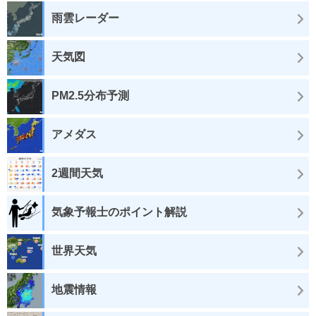
雨雲レーダー
天気図
PM2.5分布予測
アメダス
2週間天気
気象予報士のポイント解説
世界天気
地震情報