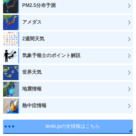
PM2.5分布予測
アメダス
2週間天気
気象予報士のポイント解説
世界天気
地震情報
熱中症情報
tenki.jpの全情報はこちら