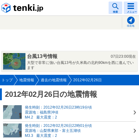
tenki.jp
検索
メニュー
現在地
台風13号情報
07日23:00現在
大型で非常に強い台風13号が久米島の北約90kmを西に進んでい
ます
トップ
地震情報
過去の地震情報
2012年02月26日
2012年02月26日の地震情報
発生時刻：2012年02月26日23時19分頃
震源地：福島県沖頃
M4.2
最大震度：2
発生時刻：2012年02月26日22時01分頃
震源地：山梨県東部・富士五湖頃
M3.3
最大震度：2