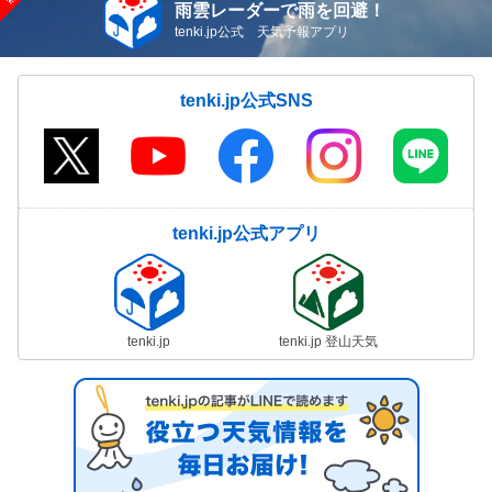
雨雲レーダーで雨を回避！
tenki.jp公式 天気予報アプリ
tenki.jp公式SNS
tenki.jp公式アプリ
tenki.jp
tenki.jp 登山天気