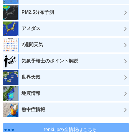
PM2.5分布予測
アメダス
2週間天気
気象予報士のポイント解説
世界天気
地震情報
熱中症情報
tenki.jpの全情報はこちら