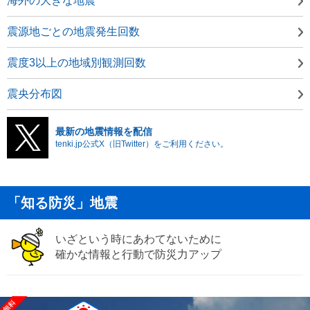
海外の大きな地震
震源地ごとの地震発生回数
震度3以上の地域別観測回数
震央分布図
最新の地震情報を配信
tenki.jp公式X（旧Twitter）をご利用ください。
「知る防災」地震
いざという時にあわてないために
確かな情報と行動で防災力アップ