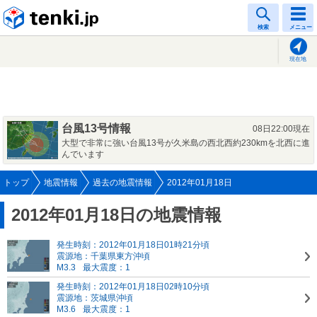
tenki.jp
検索
メニュー
現在地
台風13号情報
08日22:00現在
大型で非常に強い台風13号が久米島の西北西約230kmを北西に進
んでいます
トップ
地震情報
過去の地震情報
2012年01月18日
2012年01月18日の地震情報
発生時刻：2012年01月18日01時21分頃
震源地：千葉県東方沖頃
M3.3
最大震度：1
発生時刻：2012年01月18日02時10分頃
震源地：茨城県沖頃
M3.6
最大震度：1