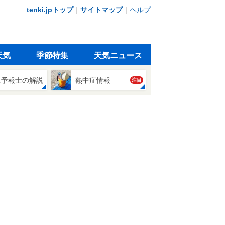
tenki.jpトップ
｜
サイトマップ
｜
ヘルプ
天気
季節特集
天気ニュース
象予報士の解説
熱中症情報
注目