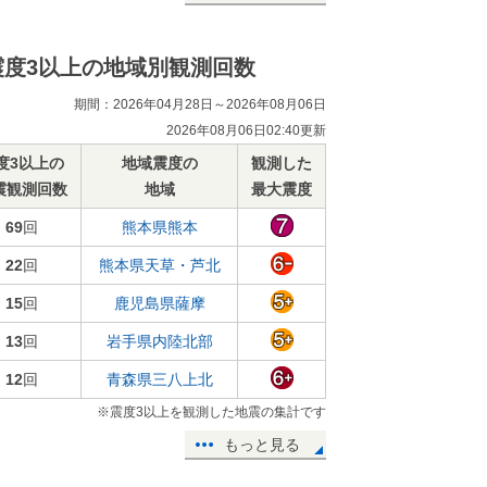
震度3以上の地域別観測回数
期間：2026年04月28日～2026年08月06日
2026年08月06日02:40更新
度3以上の
地域震度の
観測した
震観測回数
地域
最大震度
69
回
熊本県熊本
22
回
熊本県天草・芦北
15
回
鹿児島県薩摩
13
回
岩手県内陸北部
12
回
青森県三八上北
※震度3以上を観測した地震の集計です
もっと見る