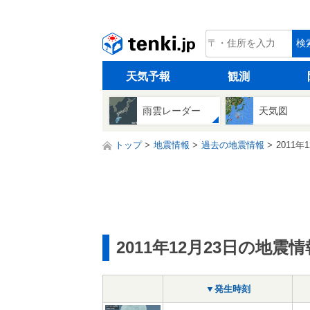
tenki.jp
検
天気予報
観測
雨雲レーダー
天気図
トップ
地震情報
過去の地震情報
2011年
2011年12月23日の地震情
▼発生時刻