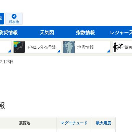
索
現在地
防災情報
天気図
指数情報
レジャー
PM2.5分布予測
地震情報
気
12月23日
報
震源地
マグニチュード
最大震度