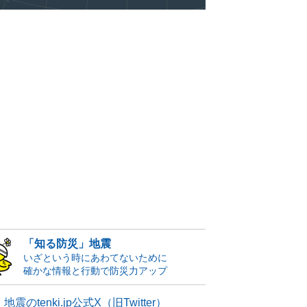
「知る防災」地震
いざという時にあわてないために
確かな情報と行動で防災力アップ
地震のtenki.jp公式X（旧Twitter）