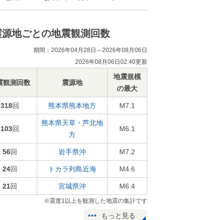
震源地ごとの地震観測回数
期間：2026年04月28日～2026年08月06日
2026年08月06日02:40更新
地震規模
震観測回数
震源地
の最大
318
回
熊本県熊本地方
M7.1
熊本県天草・芦北地
103
回
M6.1
方
56
回
岩手県沖
M7.2
24
回
トカラ列島近海
M4.6
21
回
宮城県沖
M6.4
※震度1以上を観測した地震の集計です
もっと見る