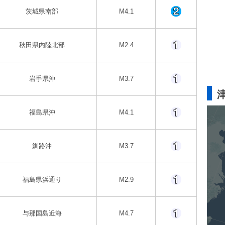
茨城県南部
M4.1
秋田県内陸北部
M2.4
岩手県沖
M3.7
福島県沖
M4.1
釧路沖
M3.7
福島県浜通り
M2.9
与那国島近海
M4.7