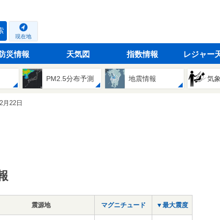
索
現在地
防災情報
天気図
指数情報
レジャー
PM2.5分布予測
地震情報
気
12月22日
報
震源地
マグニチュード
▼最大震度