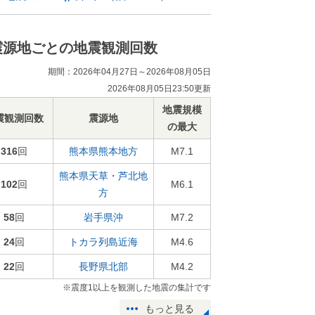
震源地ごとの地震観測回数
期間：2026年04月27日～2026年08月05日
2026年08月05日23:50更新
地震規模
震観測回数
震源地
の最大
316
回
熊本県熊本地方
M7.1
熊本県天草・芦北地
102
回
M6.1
方
58
回
岩手県沖
M7.2
24
回
トカラ列島近海
M4.6
22
回
長野県北部
M4.2
※震度1以上を観測した地震の集計です
もっと見る