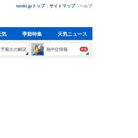
tenki.jpトップ
｜
サイトマップ
｜
ヘルプ
天気
季節特集
天気ニュース
象予報士の解説
熱中症情報
注目