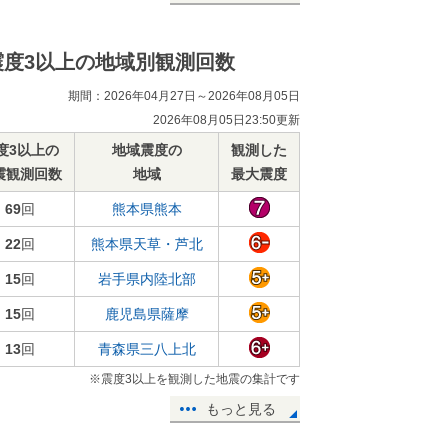
震度3以上の地域別観測回数
期間：2026年04月27日～2026年08月05日
2026年08月05日23:50更新
度3以上の
地域震度の
観測した
震観測回数
地域
最大震度
69
回
熊本県熊本
22
回
熊本県天草・芦北
15
回
岩手県内陸北部
15
回
鹿児島県薩摩
13
回
青森県三八上北
※震度3以上を観測した地震の集計です
もっと見る