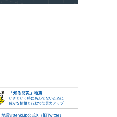
「知る防災」地震
いざという時にあわてないために
確かな情報と行動で防災力アップ
地震のtenki.jp公式X（旧Twitter）