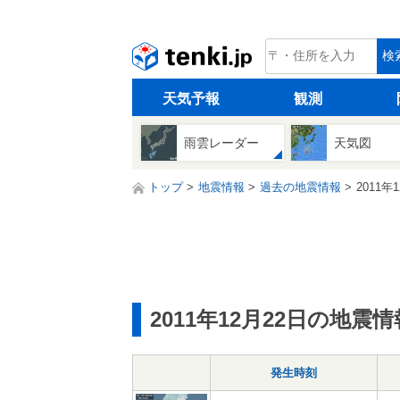
tenki.jp
検
天気予報
観測
雨雲レーダー
天気図
トップ
地震情報
過去の地震情報
2011年
2011年12月22日の地震情
発生時刻