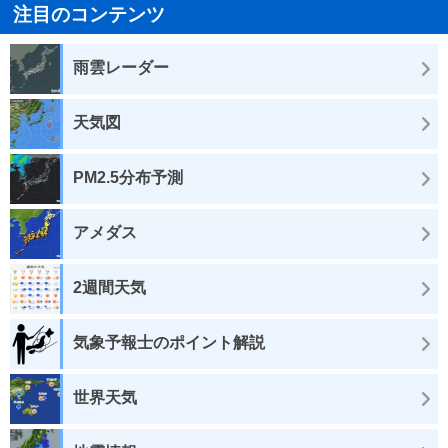
注目のコンテンツ
雨雲レーダー
天気図
PM2.5分布予測
アメダス
2週間天気
気象予報士のポイント解説
世界天気