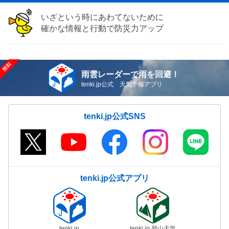
いざという時にあわてないために
確かな情報と行動で防災力アップ
雨雲レーダーで雨を回避！
tenki.jp公式 天気予報アプリ
tenki.jp公式SNS
tenki.jp公式アプリ
tenki.jp
tenki.jp 登山天気