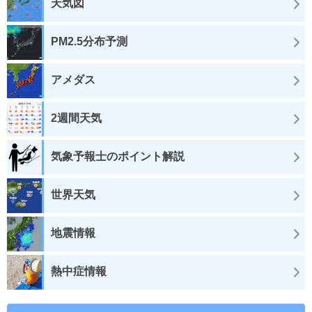
天気図
PM2.5分布予測
アメダス
2週間天気
気象予報士のポイント解説
世界天気
地震情報
熱中症情報