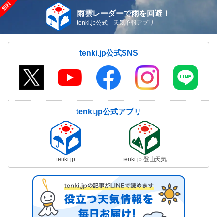
雨雲レーダーで雨を回避！
tenki.jp公式 天気予報アプリ
tenki.jp公式SNS
tenki.jp公式アプリ
tenki.jp
tenki.jp 登山天気