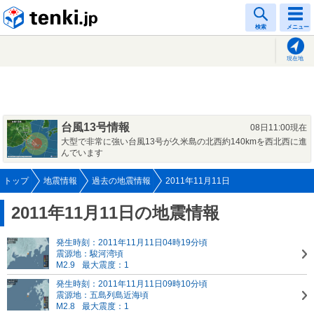
tenki.jp
検索
メニュー
現在地
台風13号情報
08日11:00現在
大型で非常に強い台風13号が久米島の北西約140kmを西北西に進
んでいます
トップ
地震情報
過去の地震情報
2011年11月11日
2011年11月11日の地震情報
発生時刻：2011年11月11日04時19分頃
震源地：駿河湾頃
M2.9
最大震度：1
発生時刻：2011年11月11日09時10分頃
震源地：五島列島近海頃
M2.8
最大震度：1