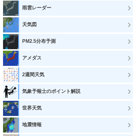
雨雲レーダー
天気図
PM2.5分布予測
アメダス
2週間天気
気象予報士のポイント解説
世界天気
地震情報