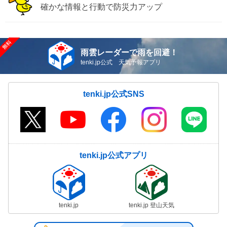
確かな情報と行動で防災力アップ
雨雲レーダーで雨を回避！
tenki.jp公式 天気予報アプリ
tenki.jp公式SNS
tenki.jp公式アプリ
tenki.jp
tenki.jp 登山天気