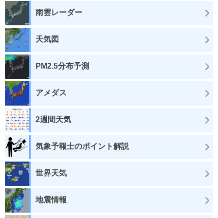
雨雲レーダー
天気図
PM2.5分布予測
アメダス
2週間天気
気象予報士のポイント解説
世界天気
地震情報