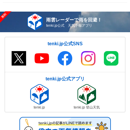
雨雲レーダーで雨を回避！
tenki.jp公式 天気予報アプリ
tenki.jp公式SNS
tenki.jp公式アプリ
tenki.jp
tenki.jp 登山天気