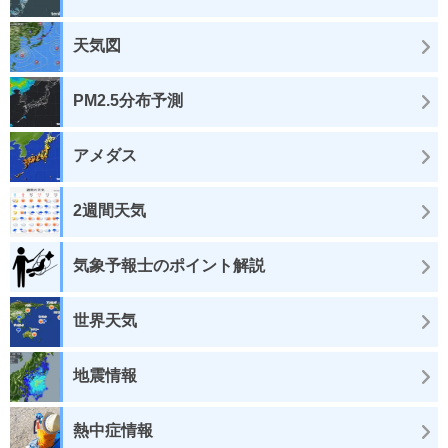
天気図
PM2.5分布予測
アメダス
2週間天気
気象予報士のポイント解説
世界天気
地震情報
熱中症情報