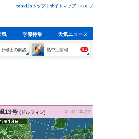
tenki.jpトップ
｜
サイトマップ
｜
ヘルプ
天気
季節特集
天気ニュース
象予報士の解説
熱中症情報
注目
風13号
(ドルフィン)
07日14:00現在