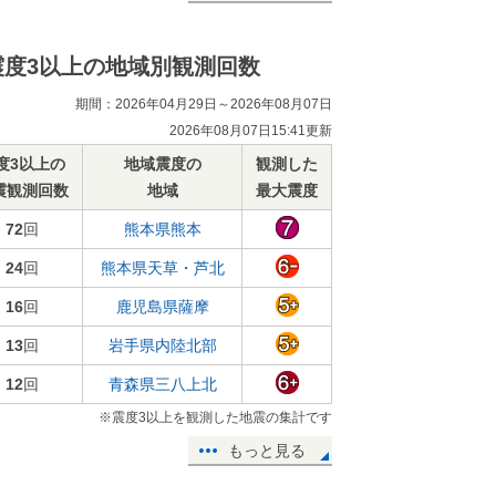
震度3以上の地域別観測回数
期間：2026年04月29日～2026年08月07日
2026年08月07日15:41更新
度3以上の
地域震度の
観測した
震観測回数
地域
最大震度
72
回
熊本県熊本
24
回
熊本県天草・芦北
16
回
鹿児島県薩摩
13
回
岩手県内陸北部
12
回
青森県三八上北
※震度3以上を観測した地震の集計です
もっと見る