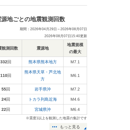
震源地ごとの地震観測回数
期間：2026年04月29日～2026年08月07日
2026年08月07日15:40更新
地震規模
震観測回数
震源地
の最大
332
回
熊本県熊本地方
M7.1
熊本県天草・芦北地
110
回
M6.1
方
55
回
岩手県沖
M7.2
24
回
トカラ列島近海
M4.6
22
回
宮城県沖
M6.4
※震度1以上を観測した地震の集計です
もっと見る