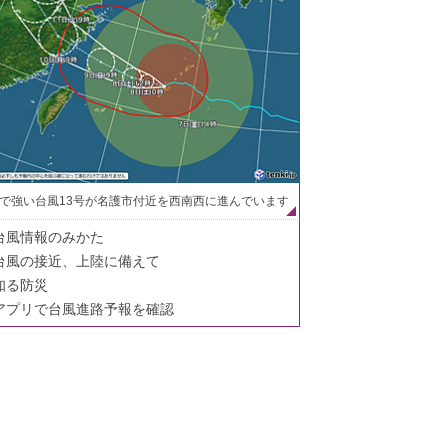
で強い台風13号が名護市付近を西南西に進んでいます
台風情報のみかた
台風の接近、上陸に備えて
知る防災
アプリで台風進路予報を確認