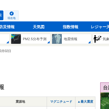
索
現在地
防災情報
天気図
指数情報
レジャー
PM2.5分布予測
地震情報
気
10月02日
報
台
震源地
マグニチュード
▲最大震度