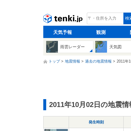
tenki.jp
検
天気予報
観測
雨雲レーダー
天気図
トップ
地震情報
過去の地震情報
2011年
2011年10月02日の地震情
発生時刻