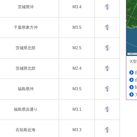
茨城県沖
M3.4
千葉県東方沖
M3.5
茨城県北部
M2.5
大型
茨城県北部
M2.4
福島県沖
M3.5
福島県浜通り
M3.1
石垣島近海
M3.3