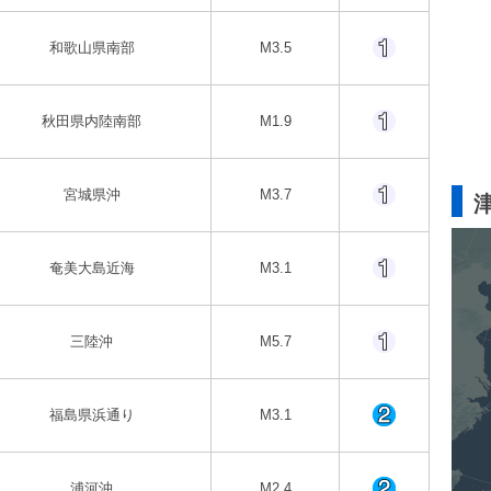
和歌山県南部
M3.5
秋田県内陸南部
M1.9
宮城県沖
M3.7
奄美大島近海
M3.1
三陸沖
M5.7
福島県浜通り
M3.1
浦河沖
M2.4