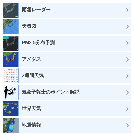
雨雲レーダー
天気図
PM2.5分布予測
アメダス
2週間天気
気象予報士のポイント解説
世界天気
地震情報