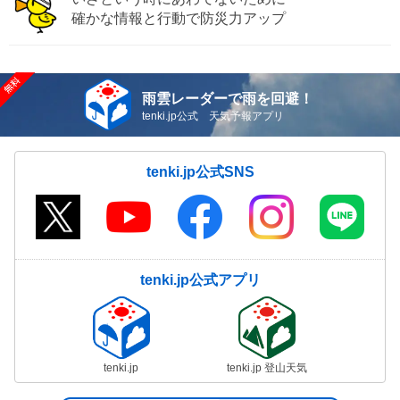
確かな情報と行動で防災力アップ
雨雲レーダーで雨を回避！
tenki.jp公式 天気予報アプリ
tenki.jp公式SNS
tenki.jp公式アプリ
tenki.jp
tenki.jp 登山天気