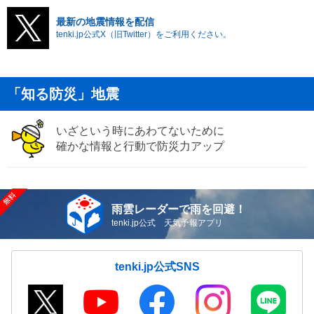
最新の地震情報を配信
tenki.jp公式X（旧Twitter）をご利用ください。
「知る防災」地震
いざという時にあわてないために
確かな情報と行動で防災力アップ
雨雲レーダーで雨を回避！
tenki.jp公式 天気予報アプリ
tenki.jp公式SNS