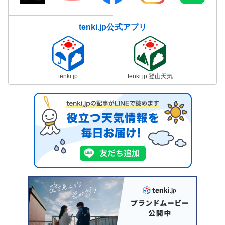
tenki.jp公式アプリ
tenki.jp
tenki.jp 登山天気