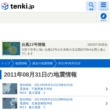
tenki.jp
検索
メニュー
現在地
台風13号情報
08日07:00現在
大型で非常に強い台風13号が久米島の北北西約70kmを西に進ん
でいます
トップ
地震情報
過去の地震情報
2011年08月31日
2011年08月31日の地震情報
発生時刻：2011年08月31日21時42分頃
震源地：千葉県東方沖頃
M3.8
最大震度：2
発生時刻：2011年08月31日19時59分頃
震源地：北海道南西沖頃
M3.3
最大震度：2