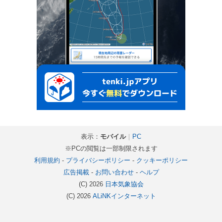
表示：
モバイル
｜
PC
※PCの閲覧は一部制限されます
利用規約
-
プライバシーポリシー
-
クッキーポリシー
広告掲載
-
お問い合わせ
-
ヘルプ
(C) 2026
日本気象協会
(C) 2026
ALiNKインターネット