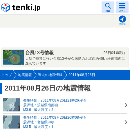
tenki.jp
検索
メニュー
現在地
台風13号情報
08日04:00現在
大型で非常に強い台風13号が久米島の北北西約40kmを南南西に
進んでいます
トップ
地震情報
過去の地震情報
2011年08月26日
2011年08月26日の地震情報
発生時刻：2011年08月26日21時26分頃
震源地：茨城県南部頃
M3.6
最大震度：2
発生時刻：2011年08月26日20時08分頃
震源地：宮城県沖頃
M3.5
最大震度：1