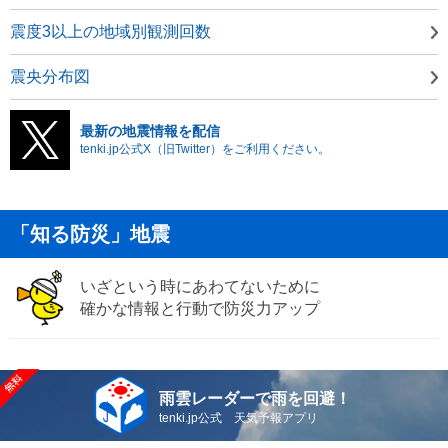
震度3以上の地域別観測回数
震央分布図
最新の地震情報を配信
tenki.jp公式X（旧Twitter）をご利用ください。
「知る防災」地震
いざという時にあわてないために
確かな情報と行動で防災力アップ
雨雲レーダーで雨を回避！
tenki.jp公式 天気予報アプリ