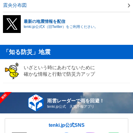
震央分布図
最新の地震情報を配信
tenki.jp公式X（旧Twitter）をご利用ください。
「知る防災」地震
いざという時にあわてないために
確かな情報と行動で防災力アップ
雨雲レーダーで雨を回避！
tenki.jp公式 天気予報アプリ
tenki.jp公式SNS