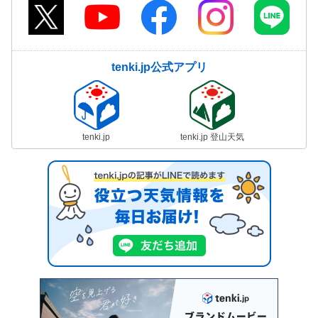
tenki.jp公式アプリ
tenki.jp
tenki.jp 登山天気