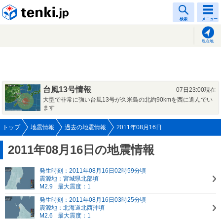
tenki.jp
検索
メニュー
現在地
台風13号情報
07日23:00現在
大型で非常に強い台風13号が久米島の北約90kmを西に進んでい
ます
トップ
地震情報
過去の地震情報
2011年08月16日
2011年08月16日の地震情報
発生時刻：2011年08月16日02時59分頃
震源地：宮城県北部頃
M2.9
最大震度：1
発生時刻：2011年08月16日03時25分頃
震源地：北海道北西沖頃
M2.6
最大震度：1