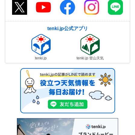
tenki.jp公式アプリ
tenki.jp
tenki.jp 登山天気