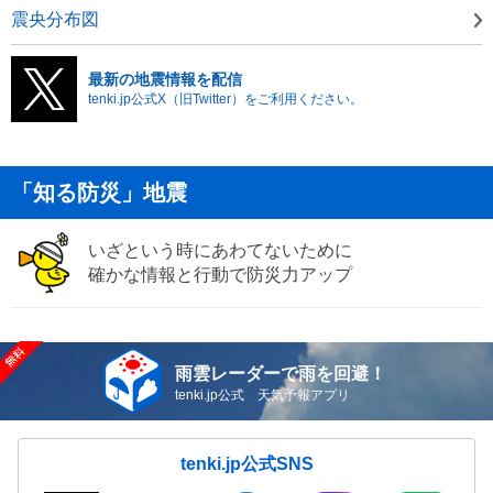
震央分布図
最新の地震情報を配信
tenki.jp公式X（旧Twitter）をご利用ください。
「知る防災」地震
いざという時にあわてないために
確かな情報と行動で防災力アップ
雨雲レーダーで雨を回避！
tenki.jp公式 天気予報アプリ
tenki.jp公式SNS