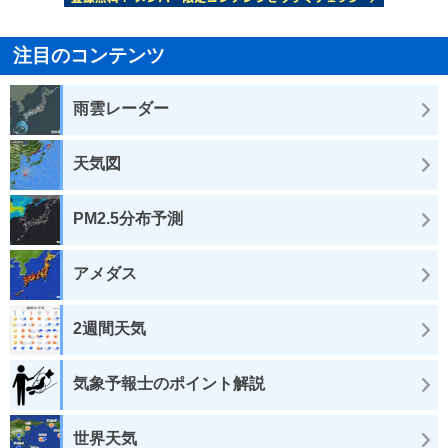
注目のコンテンツ
雨雲レーダー
天気図
PM2.5分布予測
アメダス
2週間天気
気象予報士のポイント解説
世界天気