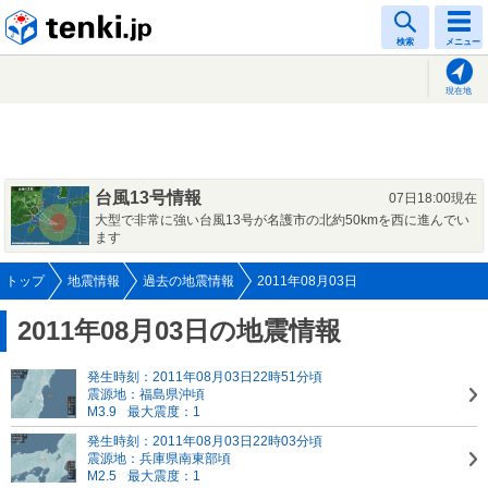
tenki.jp
検索
メニュー
現在地
台風13号情報
07日18:00現在
大型で非常に強い台風13号が名護市の北約50kmを西に進んでい
ます
トップ
地震情報
過去の地震情報
2011年08月03日
2011年08月03日の地震情報
発生時刻：2011年08月03日22時51分頃
震源地：福島県沖頃
M3.9
最大震度：1
発生時刻：2011年08月03日22時03分頃
震源地：兵庫県南東部頃
M2.5
最大震度：1