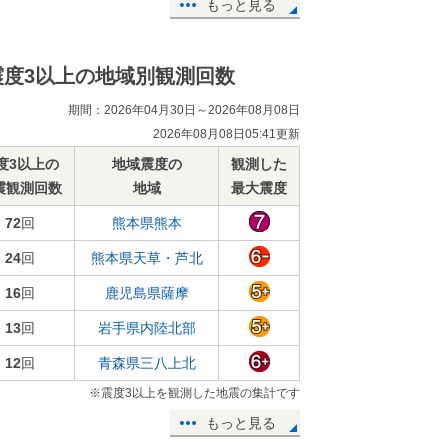
もっと見る
震度3以上の地域別観測回数
期間：2026年04月30日～2026年08月08日
2026年08月08日05:41更新
度3以上の
地域震度の
観測した
震観測回数
地域
最大震度
72
回
熊本県熊本
24
回
熊本県天草・芦北
16
回
鹿児島県薩摩
13
回
岩手県内陸北部
12
回
青森県三八上北
※震度3以上を観測した地震の集計です
もっと見る