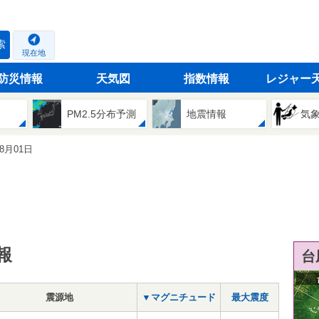
索
現在地
防災情報
天気図
指数情報
レジャー
PM2.5分布予測
地震情報
気
08月01日
報
台
震源地
▼マグニチュード
最大震度