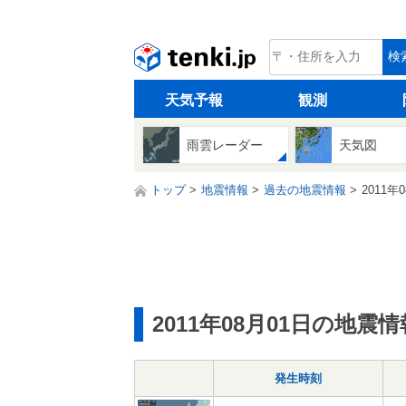
tenki.jp
検
天気予報
観測
雨雲レーダー
天気図
トップ
地震情報
過去の地震情報
2011年
2011年08月01日の地震情
発生時刻