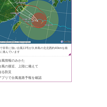
で非常に強い台風13号が久米島の北北西約40kmを南
に進んでいます
台風情報のみかた
台風の接近、上陸に備えて
知る防災
アプリで台風進路予報を確認