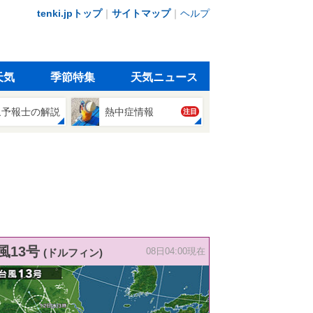
tenki.jpトップ
｜
サイトマップ
｜
ヘルプ
天気
季節特集
天気ニュース
象予報士の解説
熱中症情報
注目
風13号
(ドルフィン)
08日04:00現在