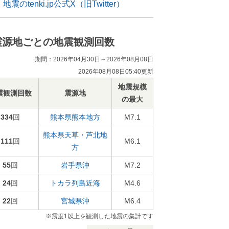
地震のtenki.jp公式X（旧Twitter）
震源地ごとの地震観測回数
期間：2026年04月30日～2026年08月08日
2026年08月08日05:40更新
地震規模
震観測回数
震源地
の最大
334
回
熊本県熊本地方
M7.1
熊本県天草・芦北地
111
回
M6.1
方
55
回
岩手県沖
M7.2
24
回
トカラ列島近海
M4.6
22
回
宮城県沖
M6.4
※震度1以上を観測した地震の集計です