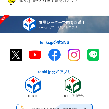
確かな情報と行動で防災力アップ
雨雲レーダーで雨を回避！
tenki.jp公式 天気予報アプリ
tenki.jp公式SNS
tenki.jp公式アプリ
tenki.jp
tenki.jp 登山天気