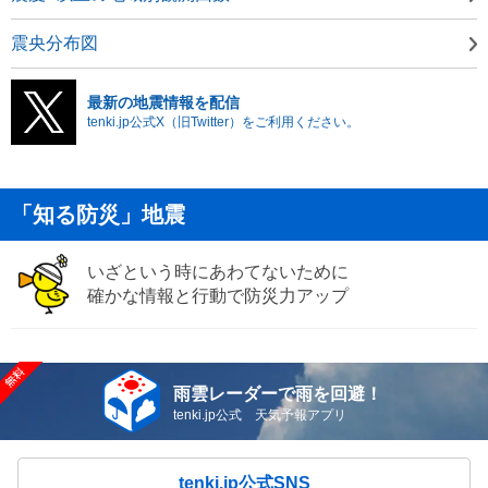
震央分布図
最新の地震情報を配信
tenki.jp公式X（旧Twitter）をご利用ください。
「知る防災」地震
いざという時にあわてないために
確かな情報と行動で防災力アップ
雨雲レーダーで雨を回避！
tenki.jp公式 天気予報アプリ
tenki.jp公式SNS