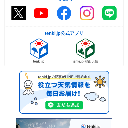
tenki.jp公式アプリ
tenki.jp
tenki.jp 登山天気