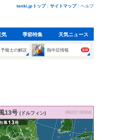
tenki.jpトップ
｜
サイトマップ
｜
ヘルプ
天気
季節特集
天気ニュース
象予報士の解説
熱中症情報
注目
風13号
(ドルフィン)
08日07:00現在