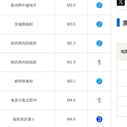
新潟県中越地方
M3.0
茨城県南部
M3.6
秋田県内陸南部
M2.3
地
秋田県内陸南部
M1.9
静岡県東部
M3.2
奄美大島北西沖
M4.6
福島県浜通り
M4.8