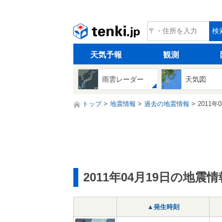
tenki.jp
検
天気予報
観測
雨雲レーダー
天気図
トップ
地震情報
過去の地震情報
2011年
2011年04月19日の地震情
▲発生時刻