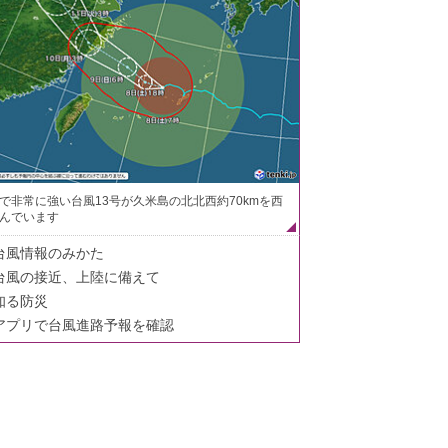
で非常に強い台風13号が久米島の北北西約70kmを西
んでいます
台風情報のみかた
台風の接近、上陸に備えて
知る防災
アプリで台風進路予報を確認