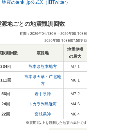
地震のtenki.jp公式X（旧Twitter）
震源地ごとの地震観測回数
期間：2026年04月30日～2026年08月08日
2026年08月08日07:50更新
地震規模
震観測回数
震源地
の最大
334
回
熊本県熊本地方
M7.1
熊本県天草・芦北地
111
回
M6.1
方
56
回
岩手県沖
M7.2
24
回
トカラ列島近海
M4.6
22
回
宮城県沖
M6.4
※震度1以上を観測した地震の集計です