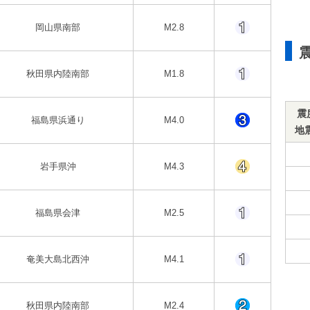
岡山県南部
M2.8
秋田県内陸南部
M1.8
震
福島県浜通り
M4.0
地
岩手県沖
M4.3
福島県会津
M2.5
奄美大島北西沖
M4.1
秋田県内陸南部
M2.4