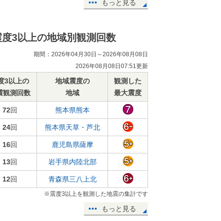
もっと見る
震度3以上の地域別観測回数
期間：2026年04月30日～2026年08月08日
2026年08月08日07:51更新
度3以上の
地域震度の
観測した
震観測回数
地域
最大震度
72
回
熊本県熊本
24
回
熊本県天草・芦北
16
回
鹿児島県薩摩
13
回
岩手県内陸北部
12
回
青森県三八上北
※震度3以上を観測した地震の集計です
もっと見る