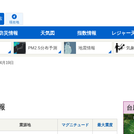
索
現在地
防災情報
天気図
指数情報
レジャー
PM2.5分布予測
地震情報
気
04月19日
報
台
震源地
マグニチュード
最大震度