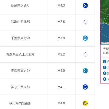
福島県浜通り
M4.3
和歌山県北部
M2.6
千葉県東方沖
M3.9
大型
に進
青森県三八上北地方
M2.2
青森県東方沖
M4.0
神奈川県東部
M4.1
秋田県内陸南部
M4.8