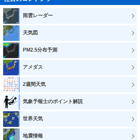
雨雲レーダー
天気図
PM2.5分布予測
アメダス
2週間天気
気象予報士のポイント解説
世界天気
地震情報