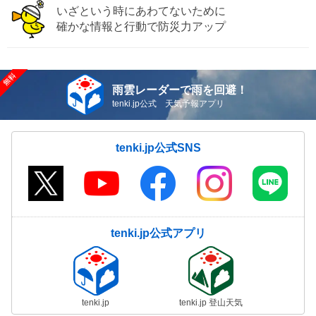
いざという時にあわてないために
確かな情報と行動で防災力アップ
雨雲レーダーで雨を回避！
tenki.jp公式 天気予報アプリ
tenki.jp公式SNS
tenki.jp公式アプリ
tenki.jp
tenki.jp 登山天気