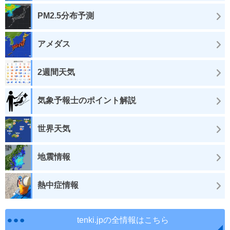
PM2.5分布予測
アメダス
2週間天気
気象予報士のポイント解説
世界天気
地震情報
熱中症情報
tenki.jpの全情報はこちら