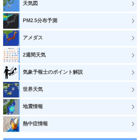
天気図
PM2.5分布予測
アメダス
2週間天気
気象予報士のポイント解説
世界天気
地震情報
熱中症情報