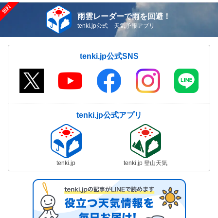
雨雲レーダーで雨を回避！
tenki.jp公式 天気予報アプリ
tenki.jp公式SNS
tenki.jp公式アプリ
tenki.jp
tenki.jp 登山天気