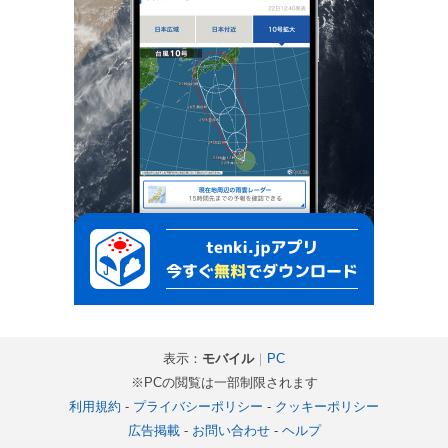
表示：
モバイル
｜
PC
※PCの閲覧は一部制限されます
利用規約
-
プライバシーポリシー
-
クッキーポリシー
広告掲載
-
お問い合わせ
-
ヘルプ