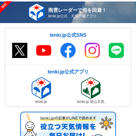
雨雲レーダーで雨を回避！
tenki.jp公式 天気予報アプリ
tenki.jp公式SNS
tenki.jp公式アプリ
tenki.jp
tenki.jp 登山天気