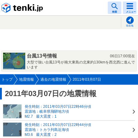
tenki.jp
検索
メニュー
現在地
台風13号情報
06日17:00現在
大型で強い台風13号が南大東島の北東約130kmを西北西に進んで
います
トップ
地震情報
過去の地震情報
2011年03月07日
2011年03月07日の地震情報
発生時刻：2011年03月07日22時46分頃
震源地：岐阜県飛騨地方頃
M2.7
最大震度：1
発生時刻：2011年03月07日22時44分頃
震源地：トカラ列島近海頃
M3.6
最大震度：2