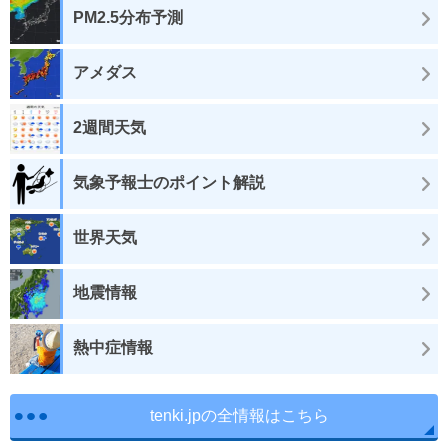
PM2.5分布予測
アメダス
2週間天気
気象予報士のポイント解説
世界天気
地震情報
熱中症情報
tenki.jpの全情報はこちら