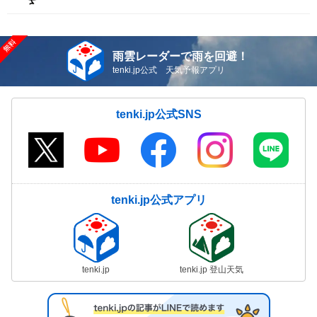
雨雲レーダーで雨を回避！
tenki.jp公式 天気予報アプリ
tenki.jp公式SNS
tenki.jp公式アプリ
tenki.jp
tenki.jp 登山天気