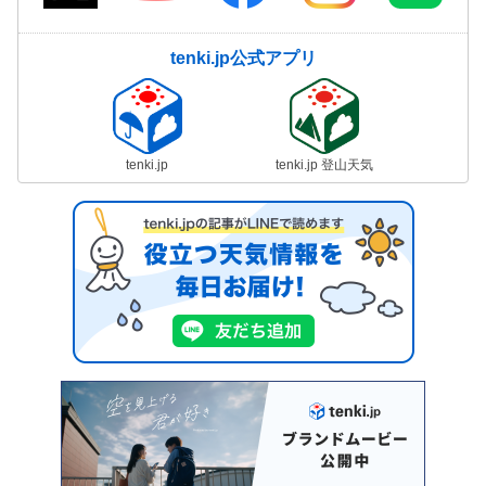
tenki.jp公式アプリ
tenki.jp
tenki.jp 登山天気