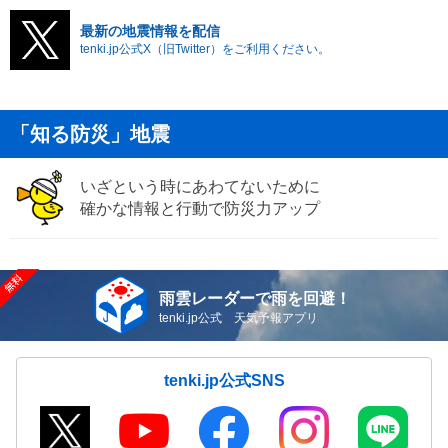
最新の地震情報を配信
tenki.jp公式X（旧Twitter）をご利用ください。
「知る防災」地震
いざという時にあわてないために
確かな情報と行動で防災力アップ
雨雲レーダーで雨を回避！
tenki.jp公式 天気予報アプリ
tenki.jp公式SNS