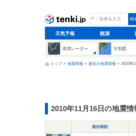
tenki.jp
検
天気予報
観測
雨雲レーダー
天気図
トップ
地震情報
過去の地震情報
2010年
2010年11月16日の地震情
発生時刻