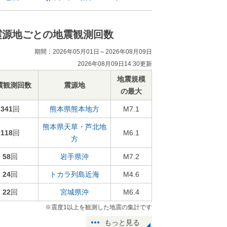
震源地ごとの地震観測回数
期間：2026年05月01日～2026年08月09日
2026年08月09日14:30更新
地震規模
震観測回数
震源地
の最大
341
回
熊本県熊本地方
M7.1
熊本県天草・芦北地
118
回
M6.1
方
58
回
岩手県沖
M7.2
24
回
トカラ列島近海
M4.6
22
回
宮城県沖
M6.4
※震度1以上を観測した地震の集計です
もっと見る