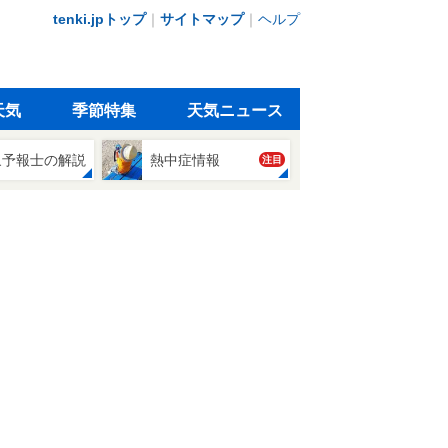
tenki.jpトップ
｜
サイトマップ
｜
ヘルプ
天気
季節特集
天気ニュース
象予報士の解説
熱中症情報
注目