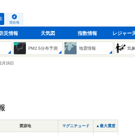
索
現在地
防災情報
天気図
指数情報
レジャー
PM2.5分布予測
地震情報
気
11月16日
報
震源地
マグニチュード
▲最大震度