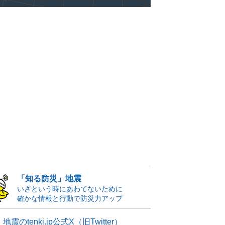
「知る防災」地震
いざという時にあわてないために
確かな情報と行動で防災力アップ
地震のtenki.jp公式X（旧Twitter）