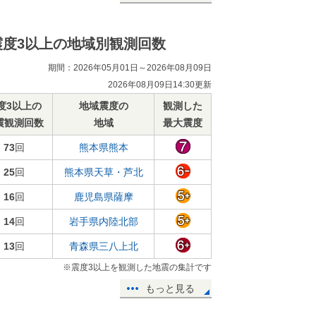
震度3以上の地域別観測回数
期間：2026年05月01日～2026年08月09日
2026年08月09日14:30更新
度3以上の
地域震度の
観測した
震観測回数
地域
最大震度
73
回
熊本県熊本
25
回
熊本県天草・芦北
16
回
鹿児島県薩摩
14
回
岩手県内陸北部
13
回
青森県三八上北
※震度3以上を観測した地震の集計です
もっと見る