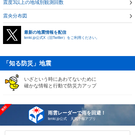
震度3以上の地域別観測回数
震央分布図
最新の地震情報を配信
tenki.jp公式X（旧Twitter）をご利用ください。
「知る防災」地震
いざという時にあわてないために
確かな情報と行動で防災力アップ
雨雲レーダーで雨を回避！
tenki.jp公式 天気予報アプリ