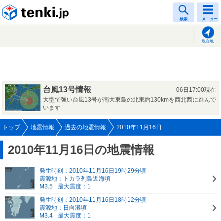
tenki.jp
検索
メニュー
現在地
台風13号情報
06日17:00現在
大型で強い台風13号が南大東島の北東約130kmを西北西に進んで
います
トップ
地震情報
過去の地震情報
2010年11月16日
2010年11月16日の地震情報
発生時刻：2010年11月16日19時29分頃
震源地：トカラ列島近海頃
M3.5
最大震度：1
発生時刻：2010年11月16日18時12分頃
震源地：日向灘頃
M3.4
最大震度：1