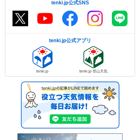
tenki.jp公式SNS
tenki.jp公式アプリ
tenki.jp
tenki.jp 登山天気