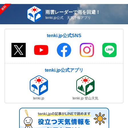
雨雲レーダーで雨を回避！
tenki.jp公式 天気予報アプリ
tenki.jp公式SNS
tenki.jp公式アプリ
tenki.jp
tenki.jp 登山天気