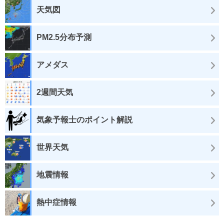
天気図
PM2.5分布予測
アメダス
2週間天気
気象予報士のポイント解説
世界天気
地震情報
熱中症情報