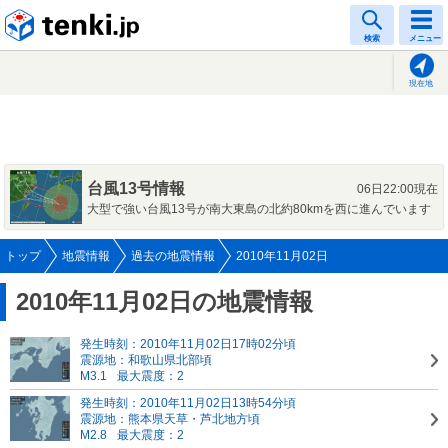
tenki.jp
検索
メニュー
現在地
台風13号情報
06日22:00現在
大型で強い台風13号が南大東島の北約80kmを西に進んでいます
トップ
地震情報
過去の地震情報
2010年11月02日
2010年11月02日の地震情報
発生時刻：2010年11月02日17時02分頃
震源地：和歌山県北部頃
M3.1
最大震度：2
発生時刻：2010年11月02日13時54分頃
震源地：熊本県天草・芦北地方頃
M2.8
最大震度：2