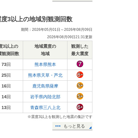
震度3以上の地域別観測回数
期間：2026年05月01日～2026年08月09日
2026年08月09日21:31更新
度3以上の
地域震度の
観測した
震観測回数
地域
最大震度
73
回
熊本県熊本
25
回
熊本県天草・芦北
16
回
鹿児島県薩摩
14
回
岩手県内陸北部
13
回
青森県三八上北
※震度3以上を観測した地震の集計です
もっと見る