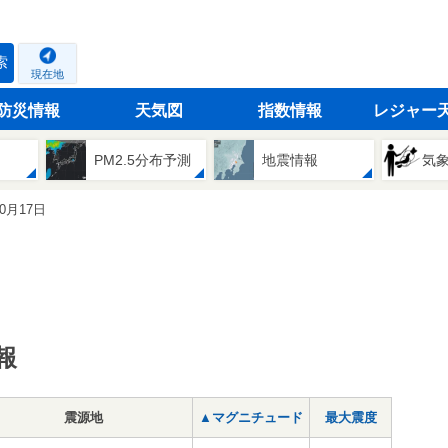
索
現在地
防災情報
天気図
指数情報
レジャー
PM2.5分布予測
地震情報
気
10月17日
報
震源地
▲マグニチュード
最大震度