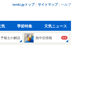
tenki.jpトップ
｜
サイトマップ
｜
ヘルプ
天気
季節特集
天気ニュース
象予報士の解説
熱中症情報
注目