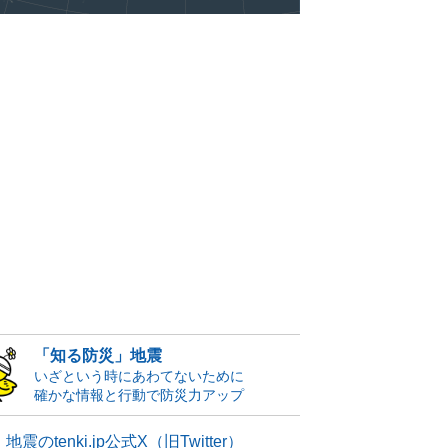
「知る防災」地震
いざという時にあわてないために
確かな情報と行動で防災力アップ
地震のtenki.jp公式X（旧Twitter）