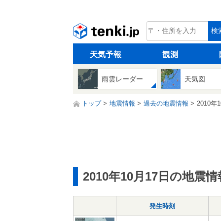
tenki.jp
検
天気予報
観測
雨雲レーダー
天気図
トップ
地震情報
過去の地震情報
2010年
2010年10月17日の地震情
発生時刻