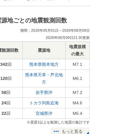
震源地ごとの地震観測回数
期間：2026年05月01日～2026年08月09日
2026年08月09日21:30更新
地震規模
震観測回数
震源地
の最大
342
回
熊本県熊本地方
M7.1
熊本県天草・芦北地
120
回
M6.1
方
58
回
岩手県沖
M7.2
24
回
トカラ列島近海
M4.6
22
回
宮城県沖
M6.4
※震度1以上を観測した地震の集計です
もっと見る