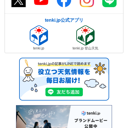
tenki.jp公式アプリ
tenki.jp
tenki.jp 登山天気