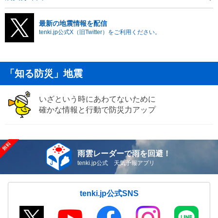
最新の地震情報を配信
tenki.jp公式X（旧Twitter）をご利用ください。
「知る防災」地震
いざという時にあわてないために
確かな情報と行動で防災力アップ
雨雲レーダーで雨を回避！
tenki.jp公式 天気予報アプリ
tenki.jp公式SNS