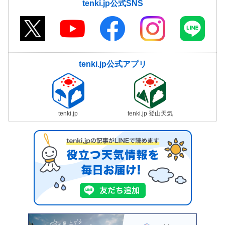
tenki.jp公式SNS
tenki.jp公式アプリ
tenki.jp
tenki.jp 登山天気