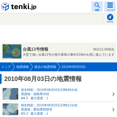
tenki.jp
検索
メニュー
現在地
台風13号情報
06日11:00現在
大型で強い台風13号が南大東島の東約220kmを西に進んでいます
トップ
地震情報
過去の地震情報
2010年08月03日
2010年08月03日の地震情報
発生時刻：2010年08月03日23時40分頃
震源地：福島県沖頃
M4.3
最大震度：1
発生時刻：2010年08月03日23時11分頃
震源地：愛知県西部頃
M3.3
最大震度：1