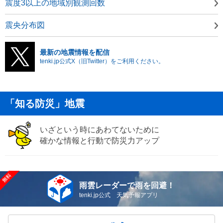
震度3以上の地域別観測回数
震央分布図
最新の地震情報を配信
tenki.jp公式X（旧Twitter）をご利用ください。
「知る防災」地震
いざという時にあわてないために
確かな情報と行動で防災力アップ
雨雲レーダーで雨を回避！
tenki.jp公式 天気予報アプリ