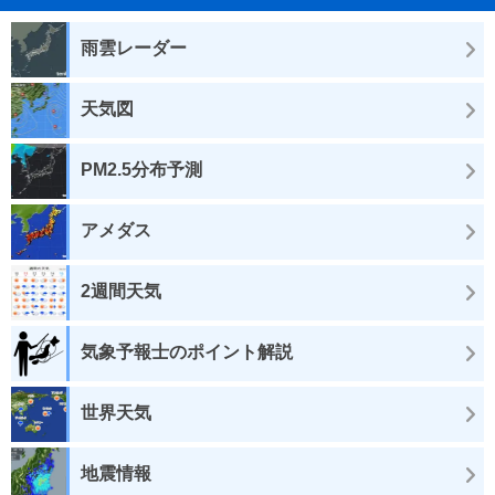
雨雲レーダー
天気図
PM2.5分布予測
アメダス
2週間天気
気象予報士のポイント解説
世界天気
地震情報