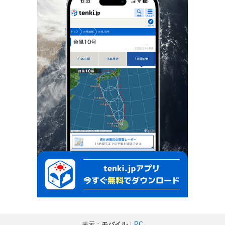
表示：
モバイル
｜
PC