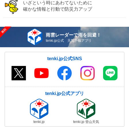
いざという時にあわてないために
確かな情報と行動で防災力アップ
雨雲レーダーで雨を回避！
tenki.jp公式 天気予報アプリ
tenki.jp公式SNS
tenki.jp公式アプリ
tenki.jp
tenki.jp 登山天気