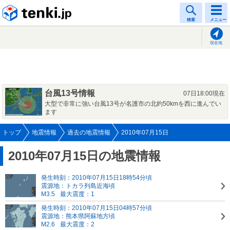
tenki.jp
検索
メニュー
現在地
台風13号情報
07日18:00現在
大型で非常に強い台風13号が名護市の北約50kmを西に進んでい
ます
トップ
地震情報
過去の地震情報
2010年07月15日
2010年07月15日の地震情報
発生時刻：2010年07月15日18時54分頃
震源地：トカラ列島近海頃
M3.5
最大震度：1
発生時刻：2010年07月15日04時57分頃
震源地：熊本県阿蘇地方頃
M2.6
最大震度：2