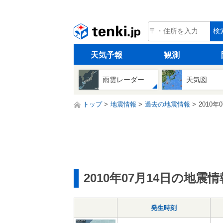
tenki.jp
検
天気予報
観測
雨雲レーダー
天気図
トップ
地震情報
過去の地震情報
2010年
2010年07月14日の地震情
発生時刻