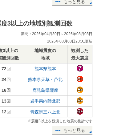
もっと見る
震度3以上の地域別観測回数
期間：2026年04月30日～2026年08月08日
2026年08月08日23:01更新
度3以上の
地域震度の
観測した
震観測回数
地域
最大震度
72
回
熊本県熊本
24
回
熊本県天草・芦北
16
回
鹿児島県薩摩
13
回
岩手県内陸北部
12
回
青森県三八上北
※震度3以上を観測した地震の集計です
もっと見る