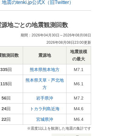
地震のtenki.jp公式X（旧Twitter）
震源地ごとの地震観測回数
期間：2026年04月30日～2026年08月08日
2026年08月08日23:00更新
地震規模
震観測回数
震源地
の最大
335
回
熊本県熊本地方
M7.1
熊本県天草・芦北地
115
回
M6.1
方
56
回
岩手県沖
M7.2
24
回
トカラ列島近海
M4.6
22
回
宮城県沖
M6.4
※震度1以上を観測した地震の集計です