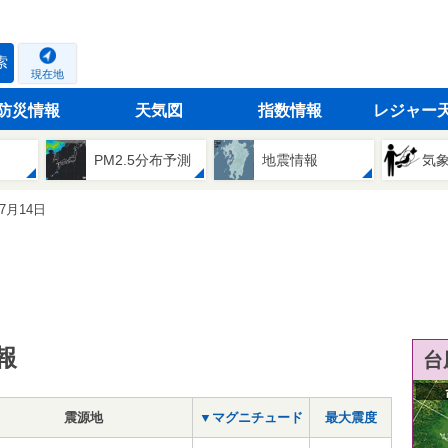
索
現在地
防災情報
天気図
指数情報
レジャー
PM2.5分布予測
地震情報
気
07月14日
報
台
震源地
▼マグニチュード
最大震度