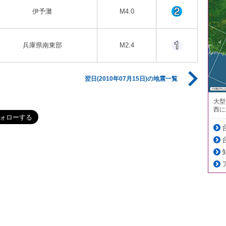
伊予灘
M4.0
兵庫県南東部
M2.4
翌日(2010年07月15日)の地震一覧
大型
西に