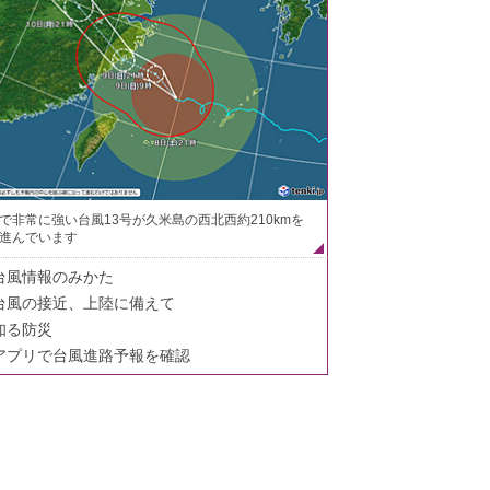
で非常に強い台風13号が久米島の西北西約210kmを
進んでいます
台風情報のみかた
台風の接近、上陸に備えて
知る防災
アプリで台風進路予報を確認