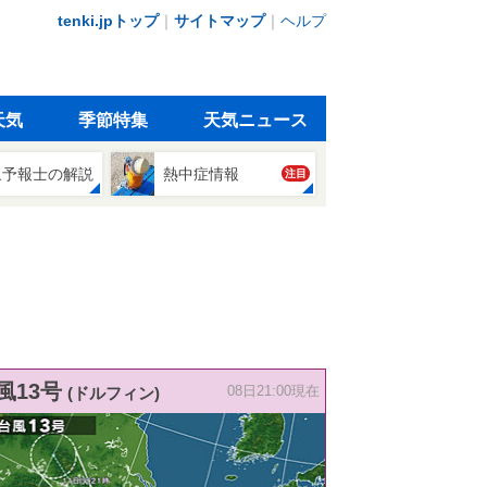
tenki.jpトップ
｜
サイトマップ
｜
ヘルプ
天気
季節特集
天気ニュース
象予報士の解説
熱中症情報
注目
風13号
(ドルフィン)
08日21:00現在