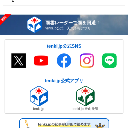
雨雲レーダーで雨を回避！
tenki.jp公式 天気予報アプリ
tenki.jp公式SNS
tenki.jp公式アプリ
tenki.jp
tenki.jp 登山天気