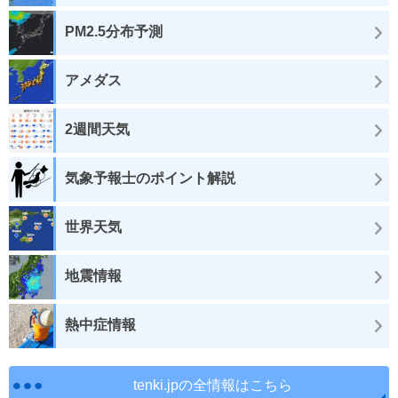
PM2.5分布予測
アメダス
2週間天気
気象予報士のポイント解説
世界天気
地震情報
熱中症情報
tenki.jpの全情報はこちら