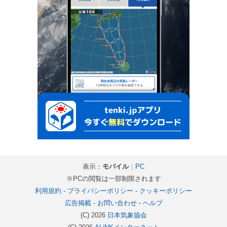
表示：
モバイル
｜
PC
※PCの閲覧は一部制限されます
利用規約
-
プライバシーポリシー
-
クッキーポリシー
広告掲載
-
お問い合わせ
-
ヘルプ
(C) 2026
日本気象協会