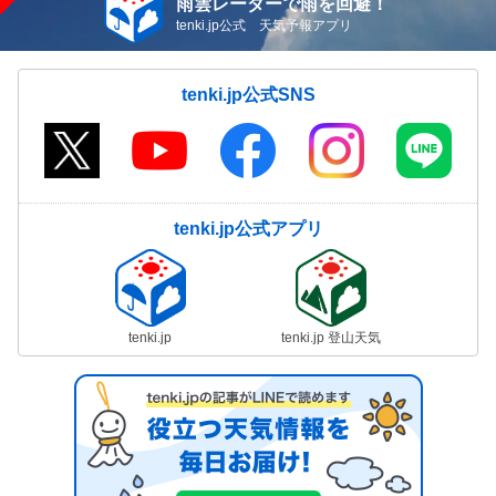
雨雲レーダーで雨を回避！
tenki.jp公式 天気予報アプリ
tenki.jp公式SNS
tenki.jp公式アプリ
tenki.jp
tenki.jp 登山天気