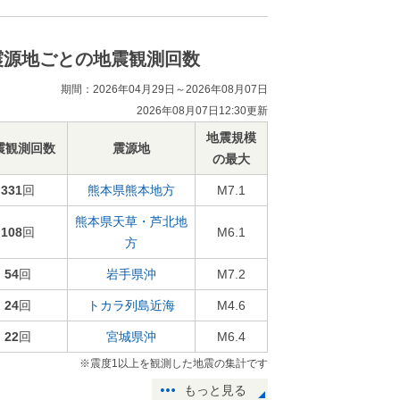
震源地ごとの地震観測回数
期間：2026年04月29日～2026年08月07日
2026年08月07日12:30更新
地震規模
震観測回数
震源地
の最大
331
回
熊本県熊本地方
M7.1
熊本県天草・芦北地
108
回
M6.1
方
54
回
岩手県沖
M7.2
24
回
トカラ列島近海
M4.6
22
回
宮城県沖
M6.4
※震度1以上を観測した地震の集計です
もっと見る