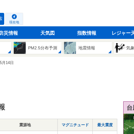
索
現在地
防災情報
天気図
指数情報
レジャー
PM2.5分布予測
地震情報
気
05月14日
報
台
震源地
マグニチュード
最大震度