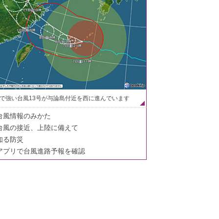
で強い台風13号が与論島付近を西に進んでいます
台風情報のみかた
台風の接近、上陸に備えて
知る防災
アプリで台風進路予報を確認