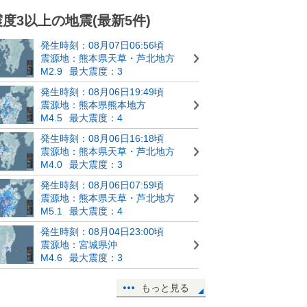
震度3以上の地震(最新5件)
発生時刻：08月07日06:56頃
震源地：熊本県天草・芦北地方
M2.9
最大震度：3
発生時刻：08月06日19:49頃
震源地：熊本県熊本地方
M4.5
最大震度：4
発生時刻：08月06日16:18頃
震源地：熊本県天草・芦北地方
M4.0
最大震度：3
発生時刻：08月06日07:59頃
震源地：熊本県天草・芦北地方
M5.1
最大震度：4
発生時刻：08月04日23:00頃
震源地：宮城県沖
M4.6
最大震度：3
もっと見る