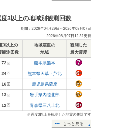
震度3以上の地域別観測回数
期間：2026年04月29日～2026年08月07日
2026年08月07日12:31更新
度3以上の
地域震度の
観測した
震観測回数
地域
最大震度
72
回
熊本県熊本
24
回
熊本県天草・芦北
16
回
鹿児島県薩摩
13
回
岩手県内陸北部
12
回
青森県三八上北
※震度3以上を観測した地震の集計です
もっと見る