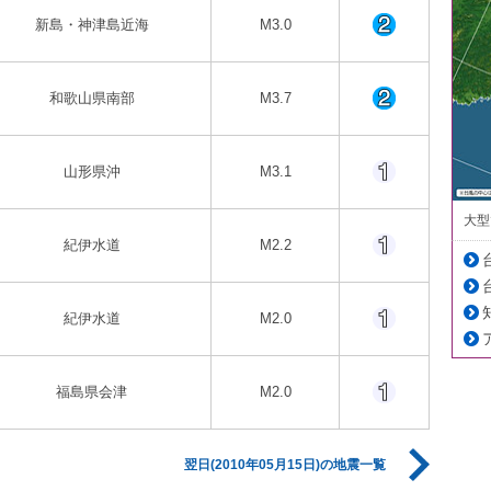
新島・神津島近海
M3.0
和歌山県南部
M3.7
山形県沖
M3.1
大型
紀伊水道
M2.2
紀伊水道
M2.0
福島県会津
M2.0
翌日(2010年05月15日)の地震一覧