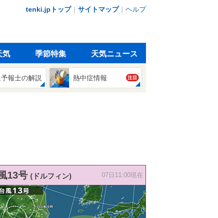
tenki.jpトップ
｜
サイトマップ
｜
ヘルプ
天気
季節特集
天気ニュース
象予報士の解説
熱中症情報
注目
風13号
(ドルフィン)
07日11:00現在