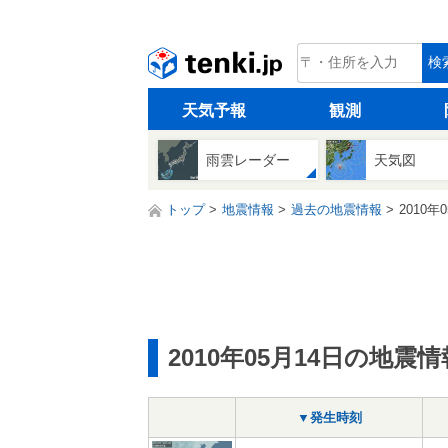
tenki.jp
検
天気予報
観測
雨雲レーダー
天気図
トップ
地震情報
過去の地震情報
2010年
2010年05月14日の地震情
▼発生時刻