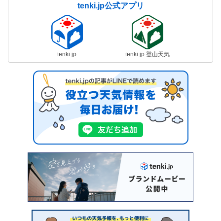
tenki.jp公式アプリ
tenki.jp
tenki.jp 登山天気