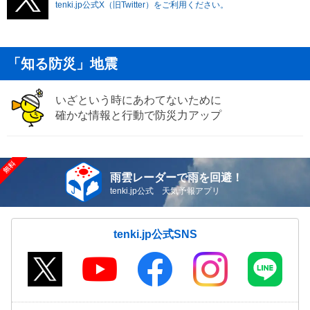
tenki.jp公式X（旧Twitter）をご利用ください。
「知る防災」地震
いざという時にあわてないために
確かな情報と行動で防災力アップ
雨雲レーダーで雨を回避！
tenki.jp公式 天気予報アプリ
tenki.jp公式SNS