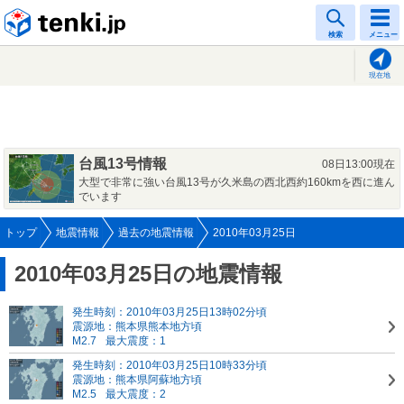
tenki.jp
検索
メニュー
現在地
台風13号情報
08日13:00現在
大型で非常に強い台風13号が久米島の西北西約160kmを西に進ん
でいます
トップ
地震情報
過去の地震情報
2010年03月25日
2010年03月25日の地震情報
発生時刻：2010年03月25日13時02分頃
震源地：熊本県熊本地方頃
M2.7
最大震度：1
発生時刻：2010年03月25日10時33分頃
震源地：熊本県阿蘇地方頃
M2.5
最大震度：2