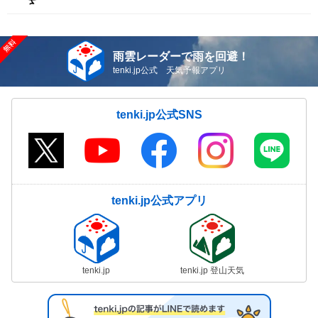
雨雲レーダーで雨を回避！
tenki.jp公式 天気予報アプリ
tenki.jp公式SNS
tenki.jp公式アプリ
tenki.jp
tenki.jp 登山天気