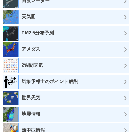
雨雲レーダー
天気図
PM2.5分布予測
アメダス
2週間天気
気象予報士のポイント解説
世界天気
地震情報
熱中症情報