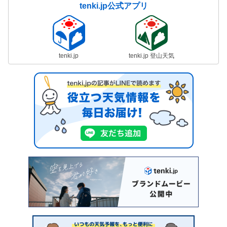
tenki.jp公式アプリ
tenki.jp
tenki.jp 登山天気