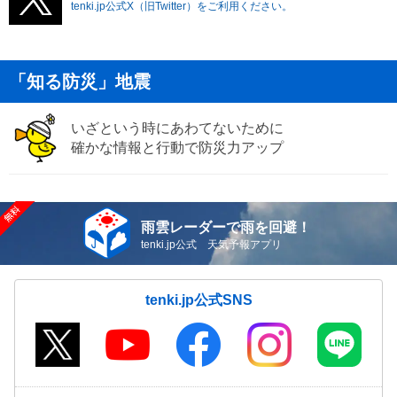
tenki.jp公式X（旧Twitter）をご利用ください。
「知る防災」地震
いざという時にあわてないために
確かな情報と行動で防災力アップ
雨雲レーダーで雨を回避！
tenki.jp公式 天気予報アプリ
tenki.jp公式SNS