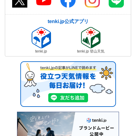
tenki.jp公式アプリ
tenki.jp
tenki.jp 登山天気