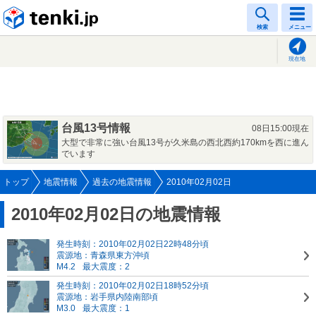
tenki.jp
検索
メニュー
現在地
台風13号情報
08日15:00現在
大型で非常に強い台風13号が久米島の西北西約170kmを西に進ん
でいます
トップ
地震情報
過去の地震情報
2010年02月02日
2010年02月02日の地震情報
発生時刻：2010年02月02日22時48分頃
震源地：青森県東方沖頃
M4.2
最大震度：2
発生時刻：2010年02月02日18時52分頃
震源地：岩手県内陸南部頃
M3.0
最大震度：1