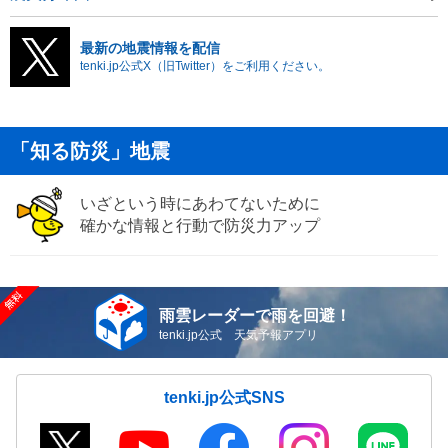
最新の地震情報を配信
tenki.jp公式X（旧Twitter）をご利用ください。
「知る防災」地震
いざという時にあわてないために
確かな情報と行動で防災力アップ
雨雲レーダーで雨を回避！
tenki.jp公式 天気予報アプリ
tenki.jp公式SNS