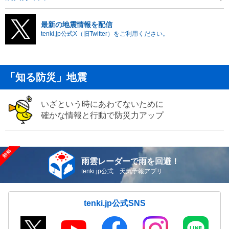
最新の地震情報を配信
tenki.jp公式X（旧Twitter）をご利用ください。
「知る防災」地震
いざという時にあわてないために
確かな情報と行動で防災力アップ
雨雲レーダーで雨を回避！
tenki.jp公式 天気予報アプリ
tenki.jp公式SNS