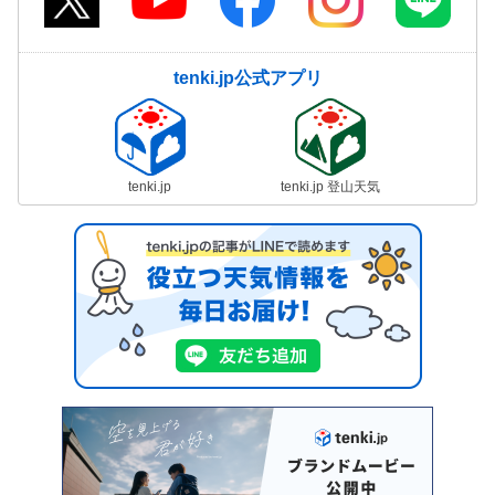
tenki.jp公式アプリ
tenki.jp
tenki.jp 登山天気