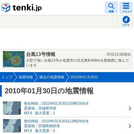
tenki.jp
検索
メニュー
現在地
台風13号情報
07日13:00現在
大型で強い台風13号が名護市の北北東約40kmを西南西に進んで
います
トップ
地震情報
過去の地震情報
2010年01月30日
2010年01月30日の地震情報
発生時刻：2010年01月30日20時33分頃
震源地：茨城県沖頃
M3.8
最大震度：1
発生時刻：2010年01月30日13時29分頃
震源地：宮城県南部頃
M3.9
最大震度：4