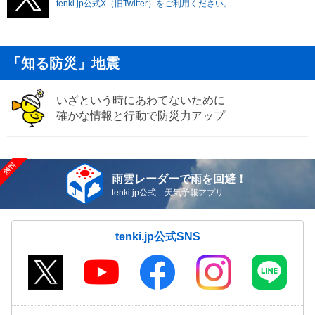
tenki.jp公式X（旧Twitter）をご利用ください。
「知る防災」地震
いざという時にあわてないために
確かな情報と行動で防災力アップ
雨雲レーダーで雨を回避！
tenki.jp公式 天気予報アプリ
tenki.jp公式SNS