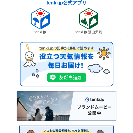
tenki.jp公式アプリ
tenki.jp
tenki.jp 登山天気