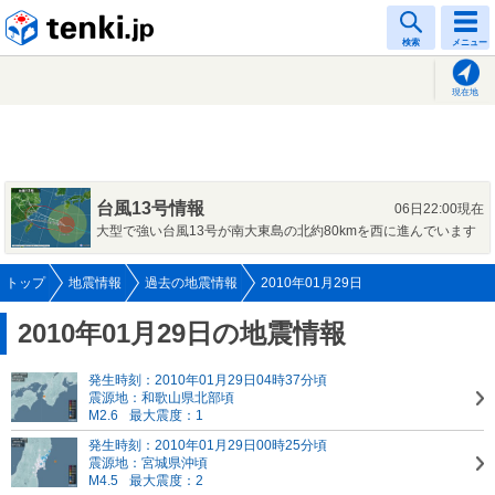
tenki.jp
検索
メニュー
現在地
台風13号情報
06日22:00現在
大型で強い台風13号が南大東島の北約80kmを西に進んでいます
トップ
地震情報
過去の地震情報
2010年01月29日
2010年01月29日の地震情報
発生時刻：2010年01月29日04時37分頃
震源地：和歌山県北部頃
M2.6
最大震度：1
発生時刻：2010年01月29日00時25分頃
震源地：宮城県沖頃
M4.5
最大震度：2